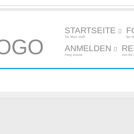
STARTSEITE
F
The Main stuff
See t
ANMELDEN
RE
Hang around
Join the 