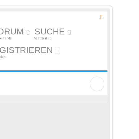
ORUM
SUCHE
he trends
Search it up
GISTRIEREN
club