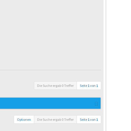
Die Suche ergab 0 Treffer
Seite
1
von
1
Optionen
Die Suche ergab 0 Treffer
Seite
1
von
1