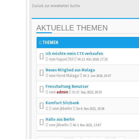
Zurück zur erweiterten Suche
AKTUELLE THEMEN
THEMEN
Ich möchte mein CTX verkaufen
von
hajue1703
Mi 13. Mär 2024, 17:33
Neues Mitglied aus Malaga
von
Horst Malaga
Mi 3. Jan 2024, 18:07
Freischaltung Benutzer
von
admin
Di 27. Sep 2022, 20:55
Komfort Sitzbank
von
jkberlin
Do 4. Nov 2021, 16:58
Hallo aus Berlin
von
jkberlin
Mi 3. Nov 2021, 13:47