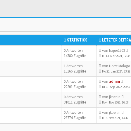
STATISTICS
LETZTER BEITR
0 Antworten
von
hajue1703
14780 Zugriffe
Mi 13. Mär 2024, 17:33
1 Antworten
von
Horst Malaga
15166 Zugriffe
Mo 22. Jan 2024, 23:28
0 Antworten
von
admin
22201 Zugriffe
Di 27. Sep 2022, 20:55
0 Antworten
von
jkberlin
31011 Zugriffe
Do 4. Nov 2021, 16:58
0 Antworten
von
jkberlin
29774 Zugriffe
Mi 3. Nov 2021, 13:47