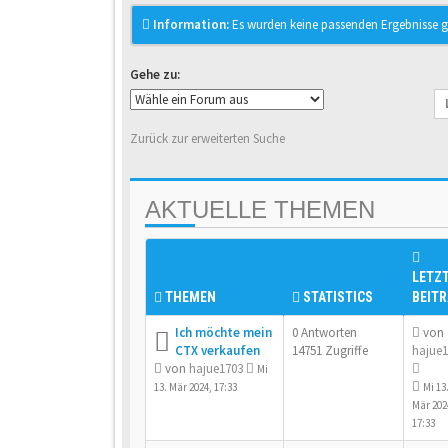
Information:
Es wurden keine passenden Ergebnisse g
Gehe zu:
Zurück zur erweiterten Suche
AKTUELLE THEMEN
LETZ
THEMEN
STATISTICS
BEIT
Ich möchte mein
0 Antworten
von
CTX verkaufen
14751 Zugriffe
hajue1
von
hajue1703
Mi
13. Mär 2024, 17:33
Mi 13
Mär 202
17:33