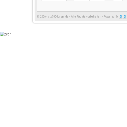
© 2026 - ctx700-forum.de - Alle Rechte vorbehalten - Powered By