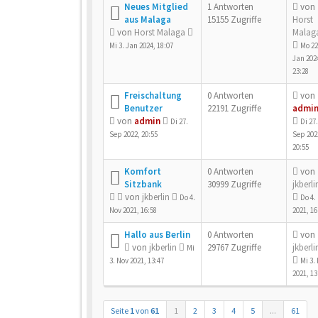
Neues Mitglied
1 Antworten
von
aus Malaga
15155 Zugriffe
Horst
von
Horst Malaga
Malag
Mi 3. Jan 2024, 18:07
Mo 22
Jan 202
23:28
Freischaltung
0 Antworten
von
Benutzer
22191 Zugriffe
admi
von
admin
Di 27.
Di 27.
Sep 2022, 20:55
Sep 202
20:55
Komfort
0 Antworten
von
Sitzbank
30999 Zugriffe
jkberli
von
jkberlin
Do 4.
Do 4.
Nov 2021, 16:58
2021, 16
Hallo aus Berlin
0 Antworten
von
von
jkberlin
29767 Zugriffe
jkberli
Mi
3. Nov 2021, 13:47
Mi 3.
2021, 13
Seite
1
von
61
1
2
3
4
5
...
61