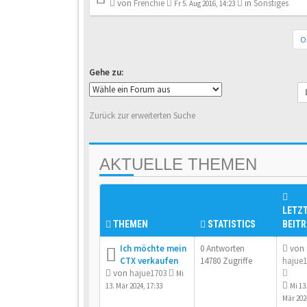
von
Frenchie
in
Sonstiges
Fr 5. Aug 2016, 14:23
O
Gehe zu:
Zurück zur erweiterten Suche
AKTUELLE THEMEN
LETZ
THEMEN
STATISTICS
BEIT
Ich möchte mein
0 Antworten
von
CTX verkaufen
14780 Zugriffe
hajue1
von
hajue1703
Mi
13. Mär 2024, 17:33
Mi 13
Mär 202