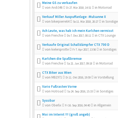
Meine GS zu verkaufen
von
Andi346
in
Motorrad
Di 27. Mär 2018, 14:51
Verkauf Miller Auspuffanlage -Mulsanne X
von
bikerpierre64
in
Sonstige
So 11. Mär 2018, 20:27
Ach Leute, was hab ich mein Karlchen vermisst
von
Frenchie
in
CTX Lounge
Do 7. Dez 2017, 00:11
Verkaufe Original Schalldämpfer CTX 700 D
von
kielersprotte
in
Sonstiges
Fr 7. Apr 2017, 13:56
Karlchen die Spaßbremse
von
Frenchie
in
Motorrad
Sa 21. Jan 2017, 09:18
CTX Biker aus Wien
von
MB1971
in
Vorstellung
Di 11. Okt 2016, 19:59
Vario Fußrasten Vorne
von
Hotroad
in
Sonstiges
Sa 24. Sep 2016, 15:33
Syssibar
von
Oberlix
in
Allgemein
Fr 16. Sep 2016, 04:40
Moi im Internt !!! (groß angeb)