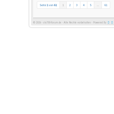
Seite
1
von
61
1
2
3
4
5
...
61
© 2026 - ctx700-forum.de - Alle Rechte vorbehalten - Powered By