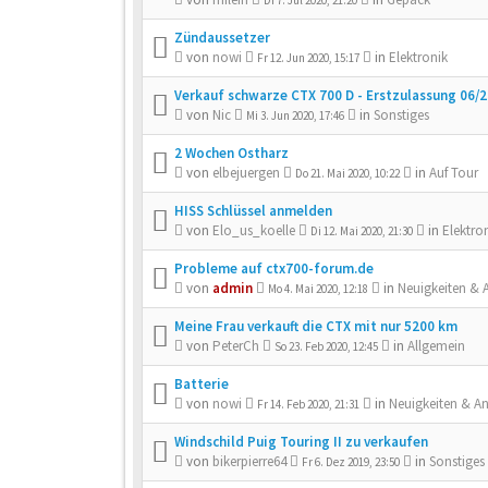
Di 7. Jul 2020, 21:20
Zündaussetzer
von
nowi
in
Elektronik
Fr 12. Jun 2020, 15:17
Verkauf schwarze CTX 700 D - Erstzulassung 06/
von
Nic
in
Sonstiges
Mi 3. Jun 2020, 17:46
2 Wochen Ostharz
von
elbejuergen
in
Auf Tour
Do 21. Mai 2020, 10:22
HISS Schlüssel anmelden
von
Elo_us_koelle
in
Elektro
Di 12. Mai 2020, 21:30
Probleme auf ctx700-forum.de
von
admin
in
Neuigkeiten &
Mo 4. Mai 2020, 12:18
Meine Frau verkauft die CTX mit nur 5200 km
von
PeterCh
in
Allgemein
So 23. Feb 2020, 12:45
Batterie
von
nowi
in
Neuigkeiten & A
Fr 14. Feb 2020, 21:31
Windschild Puig Touring II zu verkaufen
von
bikerpierre64
in
Sonstiges
Fr 6. Dez 2019, 23:50