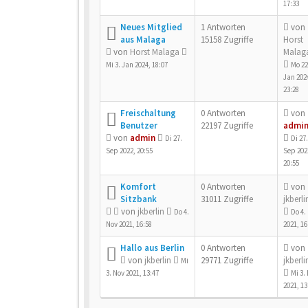
17:33
Neues Mitglied
1 Antworten
von
aus Malaga
15158 Zugriffe
Horst
von
Horst Malaga
Malag
Mi 3. Jan 2024, 18:07
Mo 22
Jan 202
23:28
Freischaltung
0 Antworten
von
Benutzer
22197 Zugriffe
admi
von
admin
Di 27.
Di 27.
Sep 2022, 20:55
Sep 202
20:55
Komfort
0 Antworten
von
Sitzbank
31011 Zugriffe
jkberli
von
jkberlin
Do 4.
Do 4.
Nov 2021, 16:58
2021, 16
Hallo aus Berlin
0 Antworten
von
von
jkberlin
29771 Zugriffe
jkberli
Mi
3. Nov 2021, 13:47
Mi 3.
2021, 13