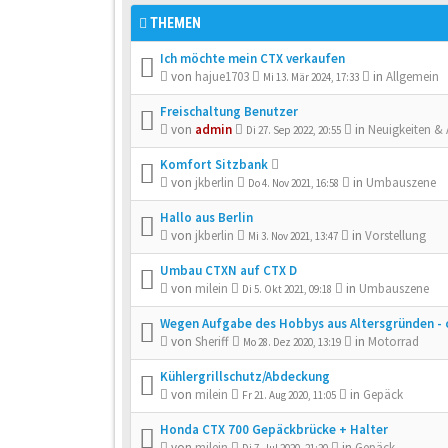
THEMEN
Ich möchte mein CTX verkaufen
von
hajue1703
in
Allgemein
Mi 13. Mär 2024, 17:33
Freischaltung Benutzer
von
admin
in
Neuigkeiten &
Di 27. Sep 2022, 20:55
Komfort Sitzbank
von
jkberlin
in
Umbauszene
Do 4. Nov 2021, 16:58
Hallo aus Berlin
von
jkberlin
in
Vorstellung
Mi 3. Nov 2021, 13:47
Umbau CTXN auf CTX D
von
milein
in
Umbauszene
Di 5. Okt 2021, 09:18
Wegen Aufgabe des Hobbys aus Altersgründen - 
von
Sheriff
in
Motorrad
Mo 28. Dez 2020, 13:19
Kühlergrillschutz/Abdeckung
von
milein
in
Gepäck
Fr 21. Aug 2020, 11:05
Honda CTX 700 Gepäckbrücke + Halter
von
milein
in
Gepäck