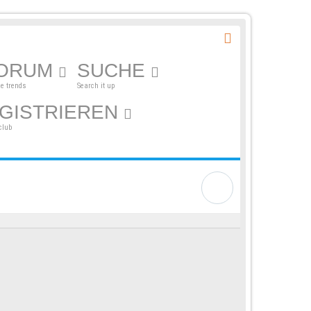
ORUM
SUCHE
he trends
Search it up
GISTRIEREN
club