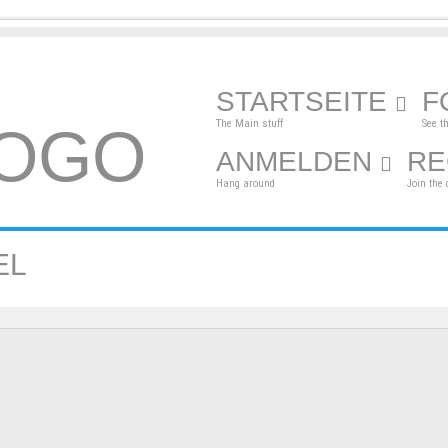
STARTSEITE
F
The Main stuff
See t
ANMELDEN
RE
Hang around
Join the 
EL