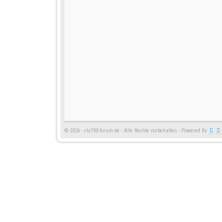
© 2026 - ctx700-forum.de - Alle Rechte vorbehalten - Powered By