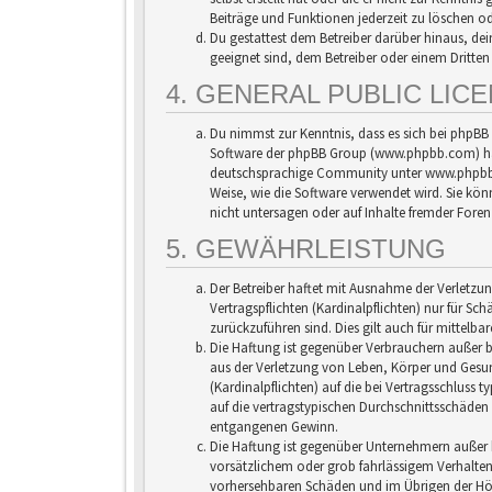
Beiträge und Funktionen jederzeit zu löschen od
Du gestattest dem Betreiber darüber hinaus, dei
geeignet sind, dem Betreiber oder einem Dritte
4. GENERAL PUBLIC LIC
Du nimmst zur Kenntnis, dass es sich bei phpBB 
Software der phpBB Group (www.phpbb.com) ha
deutschsprachige Community unter www.phpbb.de 
Weise, wie die Software verwendet wird. Sie k
nicht untersagen oder auf Inhalte fremder Foren
5. GEWÄHRLEISTUNG
Der Betreiber haftet mit Ausnahme der Verletzu
Vertragspflichten (Kardinalpflichten) nur für Sch
zurückzuführen sind. Dies gilt auch für mittel
Die Haftung ist gegenüber Verbrauchern außer b
aus der Verletzung von Leben, Körper und Gesun
(Kardinalpflichten) auf die bei Vertragsschlus
auf die vertragstypischen Durchschnittsschäden 
entgangenen Gewinn.
Die Haftung ist gegenüber Unternehmern außer 
vorsätzlichem oder grob fahrlässigem Verhalten 
vorhersehbaren Schäden und im Übrigen der Höh