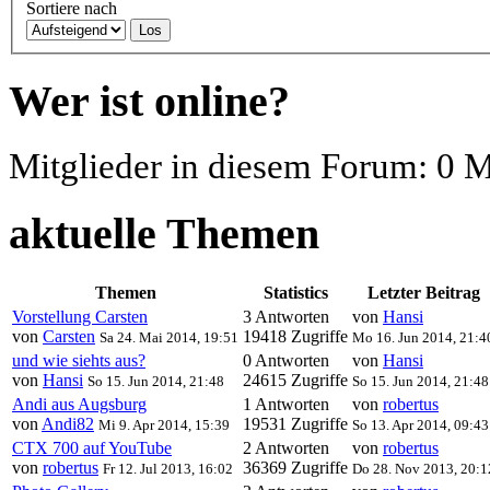
Sortiere nach
Los
Wer ist online?
Mitglieder in diesem Forum: 0 M
aktuelle Themen
Themen
Statistics
Letzter Beitrag
Vorstellung Carsten
3 Antworten
von
Hansi
von
Carsten
19418 Zugriffe
Sa 24. Mai 2014, 19:51
Mo 16. Jun 2014, 21:4
und wie siehts aus?
0 Antworten
von
Hansi
von
Hansi
24615 Zugriffe
So 15. Jun 2014, 21:48
So 15. Jun 2014, 21:48
Andi aus Augsburg
1 Antworten
von
robertus
von
Andi82
19531 Zugriffe
Mi 9. Apr 2014, 15:39
So 13. Apr 2014, 09:43
CTX 700 auf YouTube
2 Antworten
von
robertus
von
robertus
36369 Zugriffe
Fr 12. Jul 2013, 16:02
Do 28. Nov 2013, 20:1