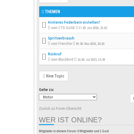
THEMEN
Hinteres Federbein eistellen?
von
CTX-Goldi
Fr 29. Jun 2018, 21:42
Spritverbrauch
von
Frenchie
Mi 30. Nov 2016, 20:20
Rückruf
von
Blackbird
So 26. Jul 2015, 15:34
New Topic
Gehe zu:
Zurück zu Foren-Übersicht
WER IST ONLINE?
Mitglieder in diesem Forum: 0 Mitglieder und 1 Gast