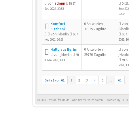
von
admin
Di 27.
Di 27.
Sep 2022, 20:55
Sep 202
20:55
Komfort
0 Antworten
von
Sitzbank
31035 Zugriffe
jkberli
von
jkberlin
Do 4.
Do 4.
Nov 2021, 16:58
2021, 16
Hallo aus Berlin
0 Antworten
von
von
jkberlin
29776 Zugriffe
jkberli
Mi
3. Nov 2021, 13:47
Mi 3.
2021, 13
Seite
1
von
61
1
2
3
4
5
...
61
© 2026 - ctx700-forum.de - Alle Rechte vorbehalten - Powered By