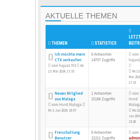
AKTUELLE THEMEN
LETZ
THEMEN
STATISTICS
BEIT
Ich möchte mein
0 Antworten
von
CTX verkaufen
14797 Zugriffe
hajue1
von
hajue1703
Mi
13. Mär 2024, 17:33
Mi 13
Mär 202
17:33
Neues Mitglied
1 Antworten
von
aus Malaga
15166 Zugriffe
Horst
von
Horst Malaga
Malag
Mi 3. Jan 2024, 18:07
Mo 22
Jan 202
23:28
Freischaltung
0 Antworten
von
Benutzer
22211 Zugriffe
admi